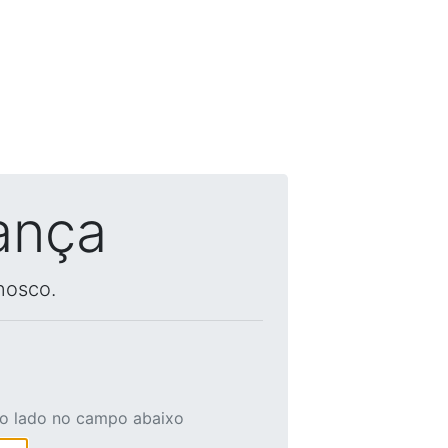
ança
nosco.
ao lado no campo abaixo