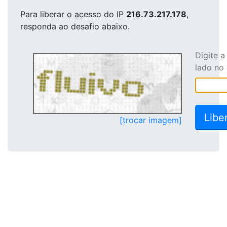
Para liberar o acesso
do IP
216.73.217.178
,
responda ao desafio abaixo.
Digite 
lado no
[trocar imagem]