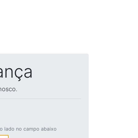
ança
nosco.
ao lado no campo abaixo